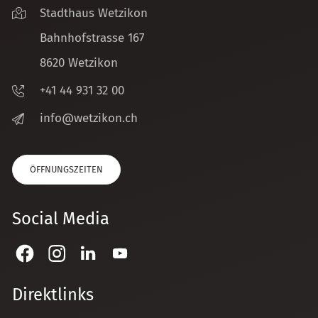
Stadthaus Wetzikon
Bahnhofstrasse 167
8620 Wetzikon
+41 44 931 32 00
nf
w
tz
k
n
ch
ÖFFNUNGSZEITEN
Social Media
Direktlinks