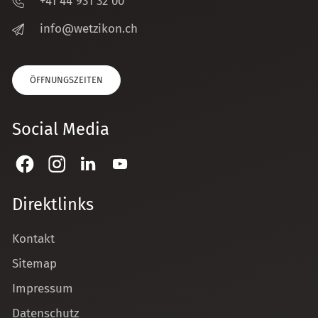
+41 44 931 32 00
nf
w
tz
k
n
ch
ÖFFNUNGSZEITEN
Social Media
Direktlinks
Kontakt
Sitemap
Impressum
Datenschutz