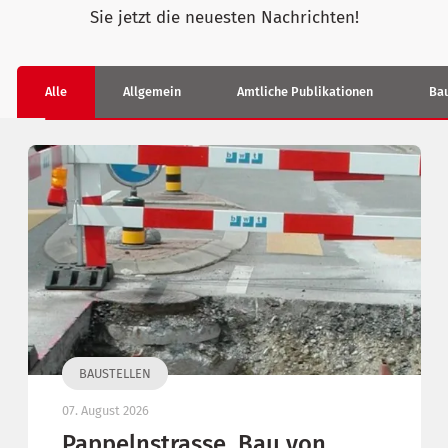
Sie jetzt die neuesten Nachrichten!
Alle
Allgemein
Amtliche Publikationen
Bau
BAUSTELLEN
07. August 2026
Pappelnstrasse, Bau von