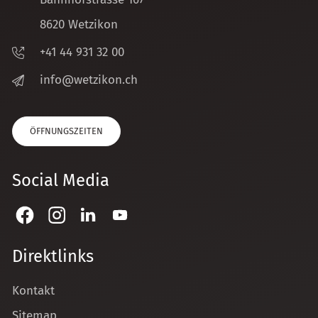
8620 Wetzikon
+41 44 931 32 00
nf
w
tz
k
n
ch
ÖFFNUNGSZEITEN
Social Media
Direktlinks
Kontakt
Sitemap