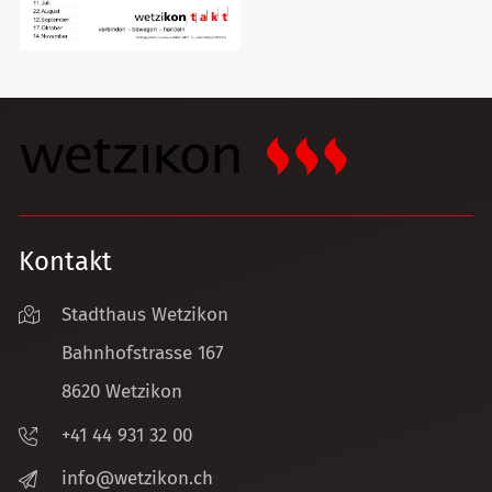
Kontakt
Stadthaus Wetzikon
Bahnhofstrasse 167
8620 Wetzikon
+41 44 931 32 00
nf
w
tz
k
n
ch