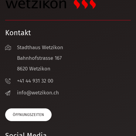
Kontakt
Stadthaus Wetzikon
Bahnhofstrasse 167
8620 Wetzikon
+41 44 931 32 00
nf
w
tz
k
n
ch
ÖFFNUNGSZEITEN
Social Media