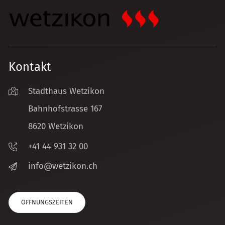
Kontakt
Stadthaus Wetzikon
Bahnhofstrasse 167
8620 Wetzikon
+41 44 931 32 00
nf
w
tz
k
n
ch
ÖFFNUNGSZEITEN