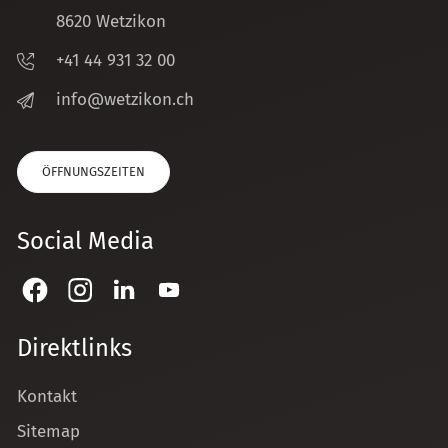
8620 Wetzikon
+41 44 931 32 00
nf
w
tz
k
n
ch
ÖFFNUNGSZEITEN
Social Media
Direktlinks
Kontakt
Sitemap