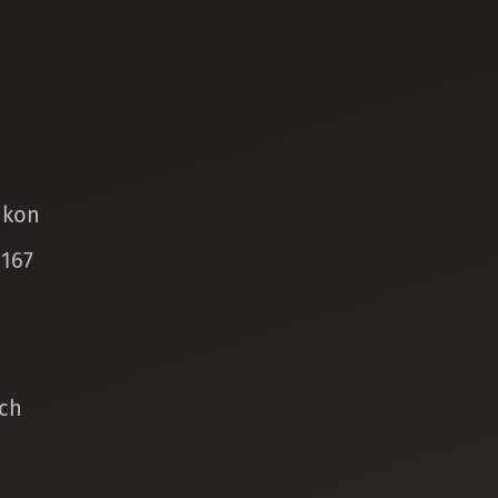
ikon
 167
ch