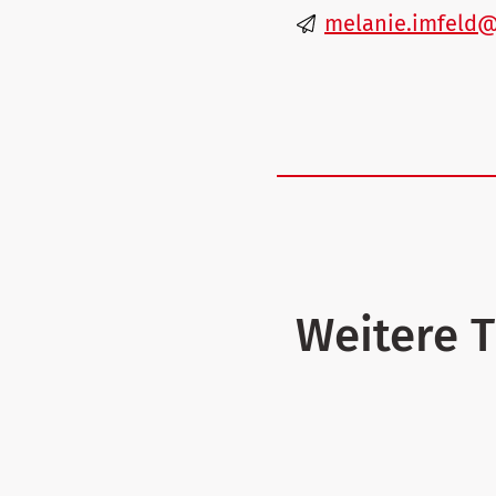
m
l
n
mf
ld
Weitere 