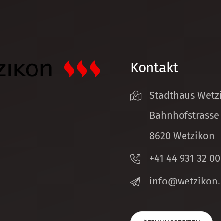
Kontakt
Stadthaus Wetz
Bahnhofstrasse
8620 Wetzikon
+41 44 931 32 00
nf
w
tz
k
n