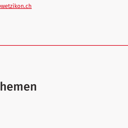
w
tz
k
n
ch
Themen