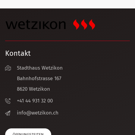
Kontakt
Stadthaus Wetzikon
Bahnhofstrasse 167
8620 Wetzikon
+41 44 931 32 00
nf
w
tz
k
n
ch
ÖFFNUNGSZEITEN