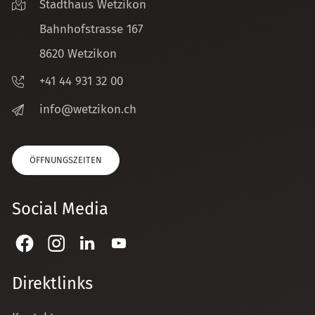
Stadthaus Wetzikon
Bahnhofstrasse 167
8620 Wetzikon
+41 44 931 32 00
nf
w
tz
k
n
ch
ÖFFNUNGSZEITEN
Social Media
Direktlinks