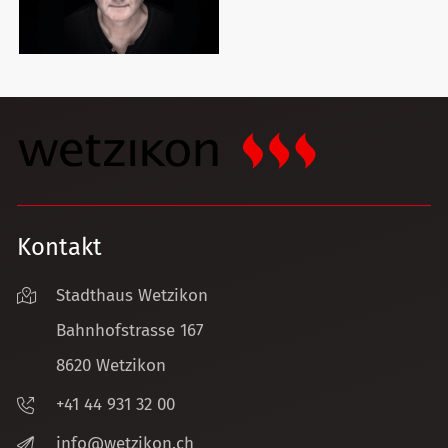
Kontakt
Stadthaus Wetzikon
Bahnhofstrasse 167
8620 Wetzikon
+41 44 931 32 00
nf
w
tz
k
n
ch