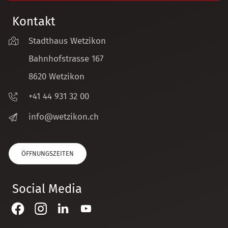
Kontakt
Stadthaus Wetzikon
Bahnhofstrasse 167
8620 Wetzikon
+41 44 931 32 00
nf
w
tz
k
n
ch
ÖFFNUNGSZEITEN
Social Media