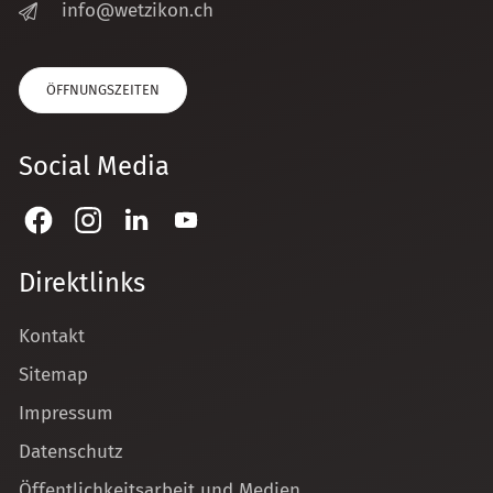
nf
w
tz
k
n
ch
ÖFFNUNGSZEITEN
Social Media
Direktlinks
Kontakt
Sitemap
Impressum
Datenschutz
Öffentlichkeitsarbeit und Medien