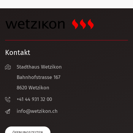
Kontakt
Stadthaus Wetzikon
Bahnhofstrasse 167
8620 Wetzikon
+41 44 931 32 00
nf
w
tz
k
n
ch
ÖFFNUNGSZEITEN