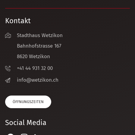
Kontakt
Stadthaus Wetzikon
Bahnhofstrasse 167
8620 Wetzikon
+41 44 931 32 00
nf
w
tz
k
n
ch
ÖFFNUNGSZEITEN
Social Media