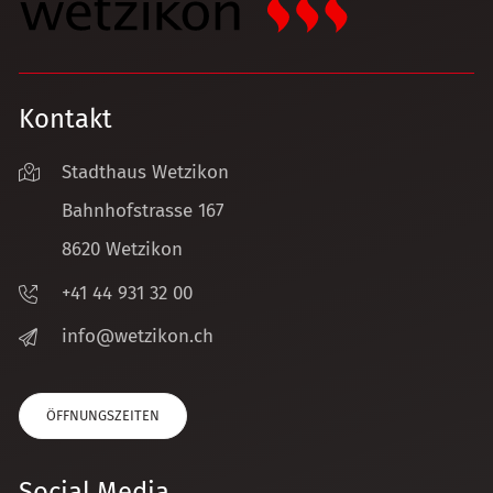
Kontakt
Stadthaus Wetzikon
Bahnhofstrasse 167
8620 Wetzikon
+41 44 931 32 00
nf
w
tz
k
n
ch
ÖFFNUNGSZEITEN
Social Media