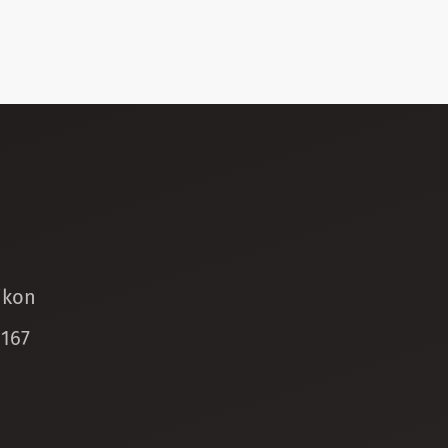
ikon
 167