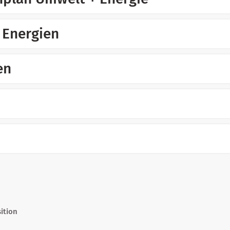
 Energien
en
ition