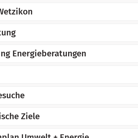
Wetzikon
tung
ng Energieberatungen
esuche
ische Ziele
lan Umwelt + Energie