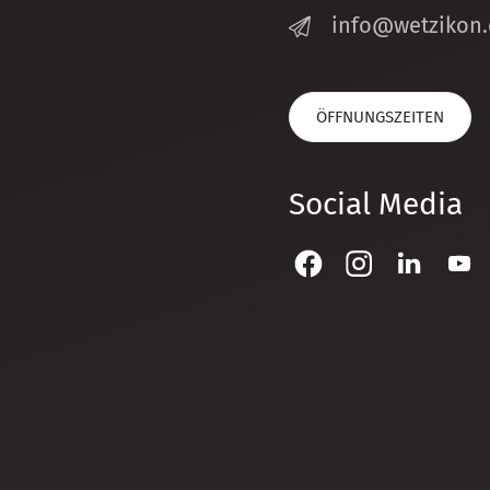
nf
w
tz
k
n
ÖFFNUNGSZEITEN
Social Media