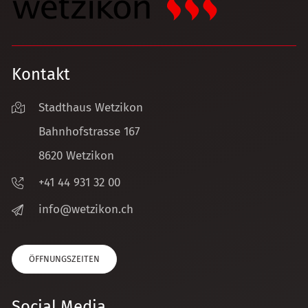
Kontakt
Stadthaus Wetzikon
Bahnhofstrasse 167
8620 Wetzikon
+41 44 931 32 00
nf
w
tz
k
n
ch
ÖFFNUNGSZEITEN
Social Media