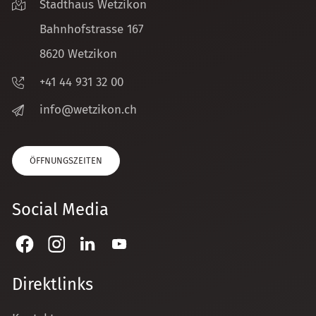
Stadthaus Wetzikon
Bahnhofstrasse 167
8620 Wetzikon
+41 44 931 32 00
nf
w
tz
k
n
ch
ÖFFNUNGSZEITEN
Social Media
Direktlinks