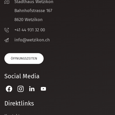
Stadthaus Wetzikon
Bahnhofstrasse 167
8620 Wetzikon
+41 44 931 32 00
nf
w
tz
k
n
ch
ÖFFNUNGSZEITEN
Social Media
Direktlinks