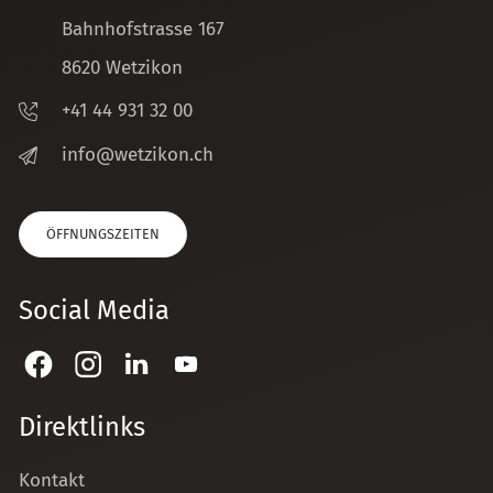
Bahnhofstrasse 167
8620 Wetzikon
+41 44 931 32 00
nf
w
tz
k
n
ch
ÖFFNUNGSZEITEN
Social Media
Direktlinks
Kontakt