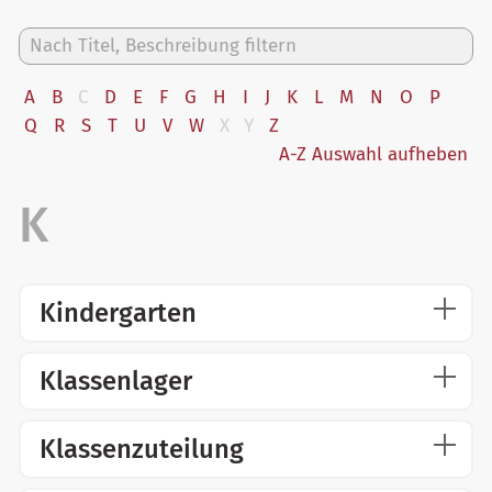
A
B
C
D
E
F
G
H
I
J
K
L
M
N
O
P
Q
R
S
T
U
V
W
X
Y
Z
A-Z Auswahl aufheben
Kindergarten
Klassenlager
Klassenzuteilung