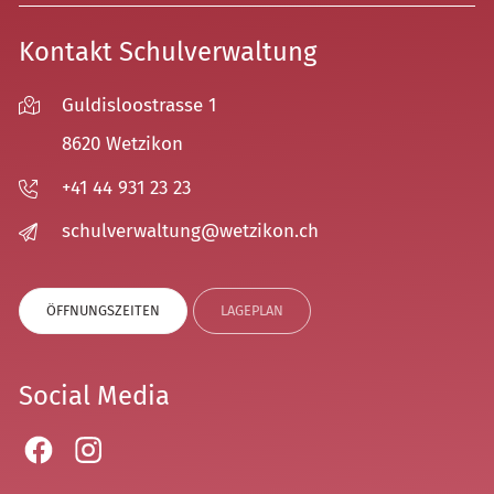
Kontakt Schulverwaltung
Guldisloostrasse 1
8620 Wetzikon
+41 44 931 23 23
sch
lv
rw
lt
ng
w
tz
k
n
ch
ÖFFNUNGSZEITEN
LAGEPLAN
Social Media