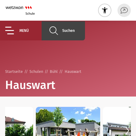
Suchen
MENÜ
Startseite
Schulen
Bühl
Hauswart
Hauswart