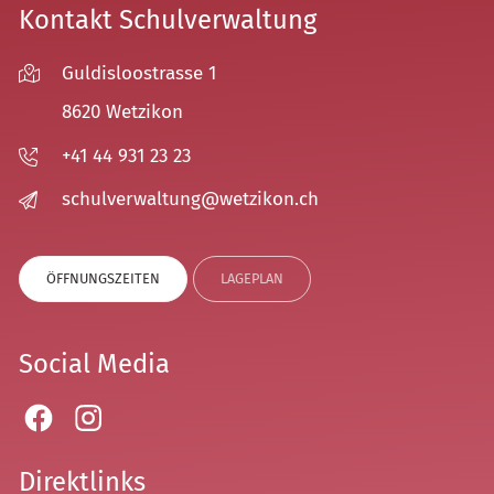
Kontakt Schulverwaltung
Guldisloostrasse 1
8620 Wetzikon
+41 44 931 23 23
sch
lv
rw
lt
ng
w
tz
k
n
ch
ÖFFNUNGSZEITEN
LAGEPLAN
Social Media
Direktlinks