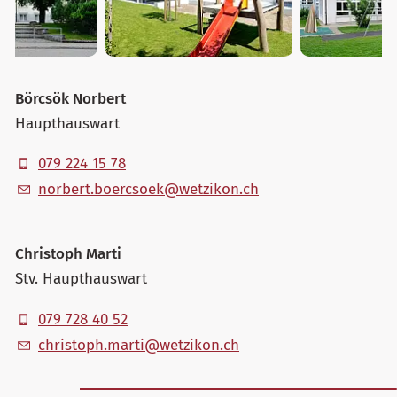
Börcsök Norbert
Haupthauswart
079 224 15 78
n
rb
rt
b
rcs
k
w
tz
k
n
ch
Christoph Marti
Stv. Haupthauswart
079 728 40 52
chr
st
ph
m
rt
w
tz
k
n
ch