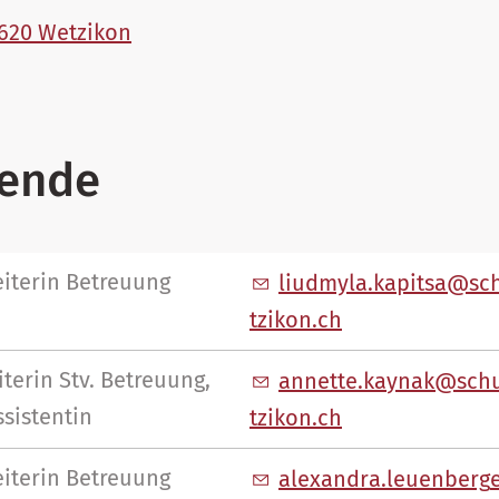
8620 Wetzikon
tende
iterin Betreuung
l
dmyl
k
p
ts
sc
tz
k
n
ch
terin Stv. Betreuung,
nn
tt
k
yn
k
sch
sistentin
tz
k
n
ch
iterin Betreuung
l
x
ndr
l
nb
rg