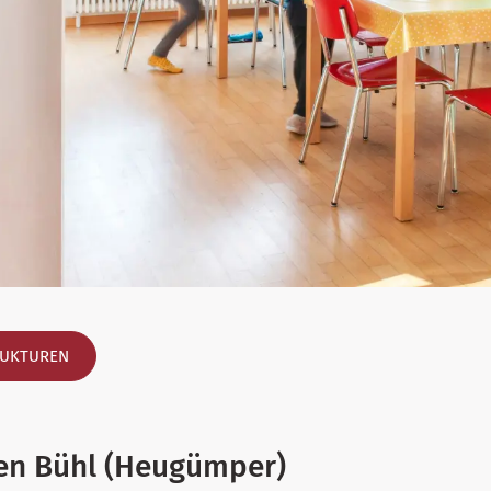
RUKTUREN
en Bühl (Heugümper)