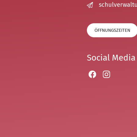
sch
lv
rw
lt
ÖFFNUNGSZEITEN
Social Media