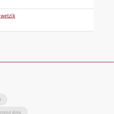
-w
tz
k
N
SCHULE BÜHL