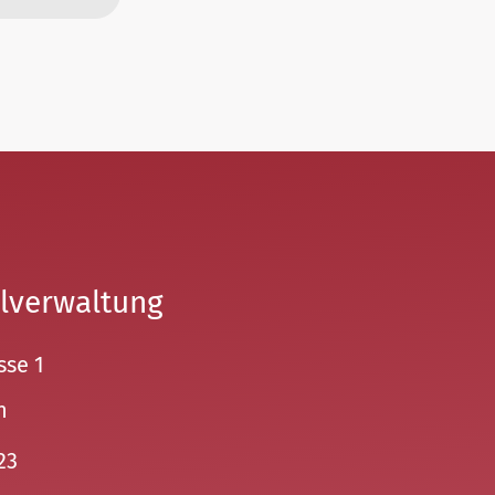
lverwaltung
sse 1
n
23