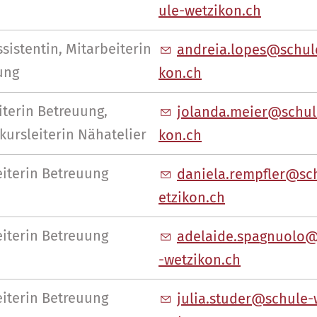
l
-w
tz
k
n
ch
sistentin, Mitarbeiterin
ndr
l
p
s
sch
l
ung
k
n
ch
terin Betreuung,
j
l
nd
m
r
sch
l
tkursleiterin Nähatelier
k
n
ch
iterin Betreuung
d
n
l
r
mpfl
r
sc
tz
k
n
ch
iterin Betreuung
d
l
d
sp
gn
l
-w
tz
k
n
ch
iterin Betreuung
j
l
st
d
r
sch
l
-