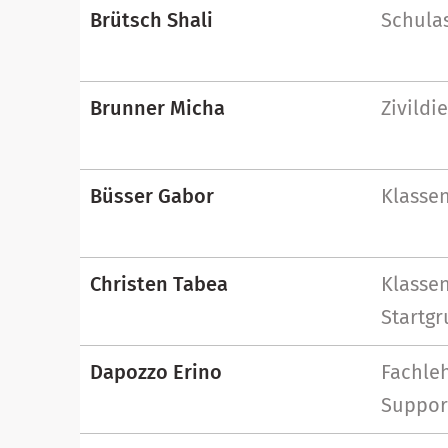
Brütsch Shali
Schulas
Brunner Micha
Zivildi
Büsser Gabor
Klassen
Christen Tabea
Klassen
Startg
Dapozzo Erino
Fachleh
Suppor