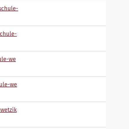
sch
l
-
sch
l
-
l
-w
l
-w
-w
tz
k