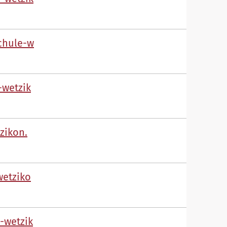
ch
l
-w
-w
tz
k
tz
k
n
w
tz
k
-w
tz
k