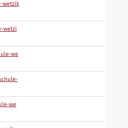
-w
tz
k
-w
tz
h
l
-w
sch
l
-
l
-w