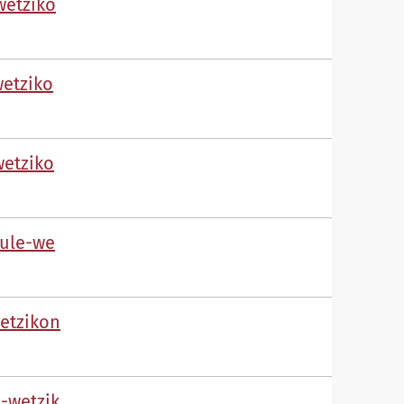
w
tz
k
w
tz
k
w
tz
k
l
-w
tz
k
n
-w
tz
k