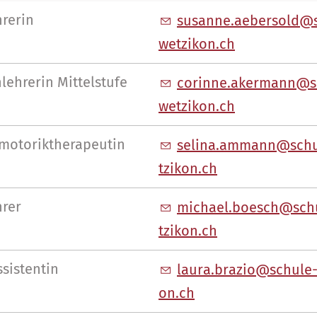
hrerin
s
s
nn
b
rs
ld
w
tz
k
n
ch
lehrerin Mittelstufe
c
r
nn
k
rm
nn
w
tz
k
n
ch
motoriktherapeutin
s
l
n
mm
nn
sch
tz
k
n
ch
hrer
m
ch
l
b
sch
sch
tz
k
n
ch
sistentin
l
r
br
z
sch
l
n
ch