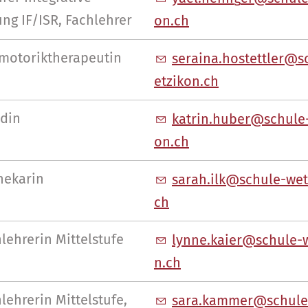
ng IF/ISR, Fachlehrer
n
ch
motoriktherapeutin
s
r
n
h
st
ttl
r
s
tz
k
n
ch
din
k
tr
n
h
b
r
sch
l
n
ch
hekarin
s
r
h
lk
sch
l
-w
ch
lehrerin Mittelstufe
lynn
k
r
sch
l
-
n
ch
lehrerin Mittelstufe,
s
r
k
mm
r
sch
l