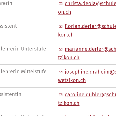
hrerin
chr
st
d
l
sch
l
n
ch
sistent
fl
r
n
d
rl
r
sch
l
k
n
ch
lehrerin Unterstufe
m
r
nn
d
rl
r
sc
tz
k
n
ch
lehrerin Mittelstufe
j
s
ph
n
dr
h
m
w
tz
k
n
ch
sistentin
c
r
l
n
d
bl
r
sch
tz
k
n
ch