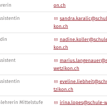
hrerin
n
ch
sistentin
s
ndr
k
r
l
c
sch
k
n
ch
din
n
d
n
k
ll
r
sch
l
k
n
ch
sistent
m
r
s
l
ng
n
r
w
tz
k
n
ch
sistentin
v
l
n
l
bh
t
sch
tz
k
n
ch
lehrerin Mittelstufe
r
n
l
p
s
sch
l
-