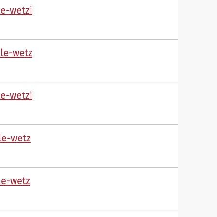
l
-w
tz
l
-w
tz
l
-w
tz
l
-w
tz
l
-w
tz