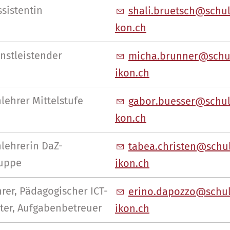
sistentin
sh
l
br
tsch
sch
k
n
ch
enstleistender
m
ch
br
nn
r
sch
k
n
ch
lehrer Mittelstufe
g
b
r
b
ss
r
sch
k
n
ch
lehrerin DaZ-
t
b
chr
st
n
sch
ruppe
k
n
ch
rer, Pädagogischer ICT-
r
n
d
p
zz
sch
ter, Aufgabenbetreuer
k
n
ch