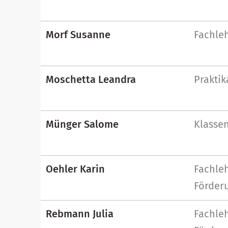
Morf Susanne
Fachle
Moschetta Leandra
Praktik
Münger Salome
Klassen
Oehler Karin
Fachleh
Förderu
Rebmann Julia
Fachleh