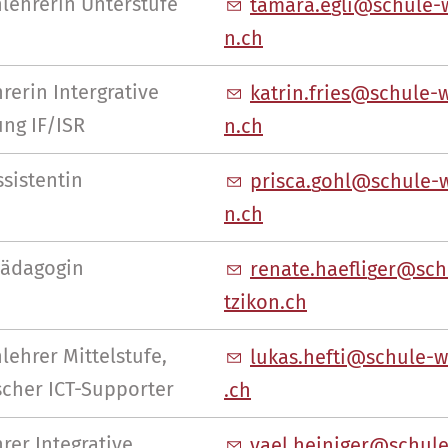
lehrerin Unterstufe
t
m
r
gl
sch
l
-
n
ch
rerin Intergrative
k
tr
n
fr
s
sch
l
-
ng IF/ISR
n
ch
sistentin
pr
sc
g
hl
sch
l
-
n
ch
pädagogin
r
n
t
h
fl
g
r
sch
tz
k
n
ch
lehrer Mittelstufe,
l
k
s
h
ft
sch
l
-w
scher ICT-Supporter
ch
rer Integrative
y
l
h
n
g
r
sch
l