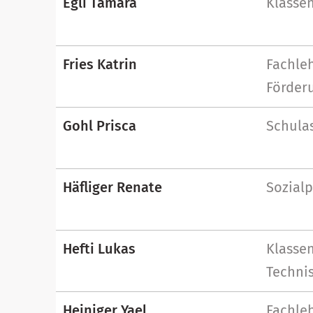
Egli Tamara
Klassen
Fries Katrin
Fachleh
Förderu
Gohl Prisca
Schulas
Häfliger Renate
Sozial
Hefti Lukas
Klassen
Techni
Heiniger Yael
Fachleh