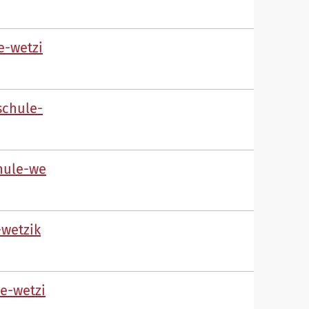
-w
tz
sch
l
-
h
l
-w
-w
tz
k
-w
tz