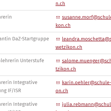
n
ch
hrerin
s
s
nn
m
rf
sch
l
k
n
ch
antin DaZ-Startgruppe
l
ndr
m
sch
tt
w
tz
k
n
ch
lehrerin Unterstufe
s
l
m
m
ng
r
sc
tz
k
n
ch
rerin Integrative
k
r
n
hl
r
sch
l
ng IF/ISR
n
ch
rerin Integrative
j
l
r
bm
nn
sch
l