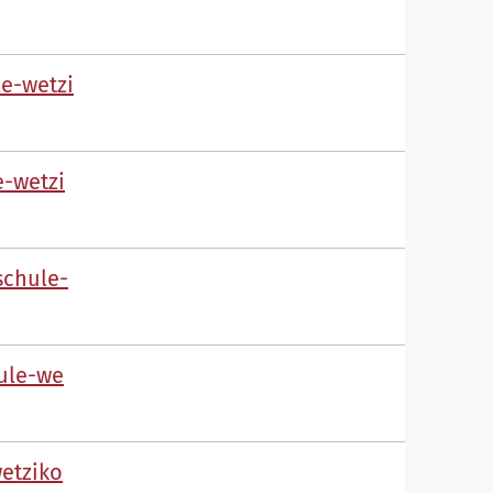
l
-w
tz
-w
tz
sch
l
-
l
-w
w
tz
k