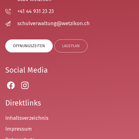
+41 44 931 23 23
sch
lv
rw
lt
ng
w
tz
k
n
ch
ÖFFNUNGSZEITEN
LAGEPLAN
Social Media
Direktlinks
Inhaltsverzeichnis
Impressum