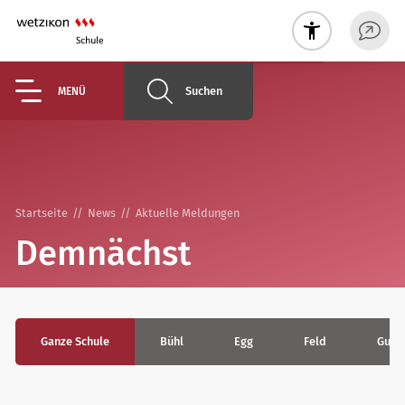
Suchen
MENÜ
Startseite
News
Aktuelle Meldungen
Demnächst
Ganze Schule
Bühl
Egg
Feld
Guldi