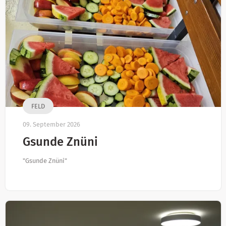
FELD
09. September 2026
Gsunde Znüni
"Gsunde Znüni"