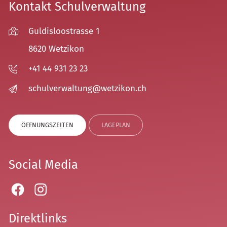
Kontakt Schulverwaltung
Guldisloostrasse 1
8620 Wetzikon
+41 44 931 23 23
sch
lv
rw
lt
ng
w
tz
k
n
ch
ÖFFNUNGSZEITEN
LAGEPLAN
Social Media
Direktlinks