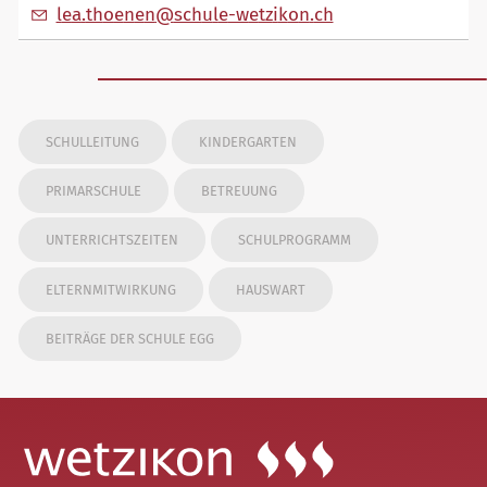
l
th
n
n
sch
l
-w
tz
k
n
ch
SCHULLEITUNG
KINDERGARTEN
PRIMARSCHULE
BETREUUNG
UNTERRICHTSZEITEN
SCHULPROGRAMM
ELTERNMITWIRKUNG
HAUSWART
BEITRÄGE DER SCHULE EGG