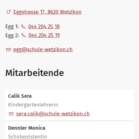
Eggstrasse 17, 8620 Wetzikon
Egg 1:
044 204 25 18
Egg 2:
044 204 25 19
gg
sch
l
-w
tz
k
n
ch
Mitarbeitende
Calik Sera
Kindergartenlehrerin
s
r
c
l
k
sch
l
-w
tz
k
n
ch
Dennler Monica
Schulassistentin