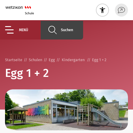
Suchen
MENÜ
Startseite
Schulen
Egg
Kindergarten
Egg 1 + 2
Egg 1 + 2