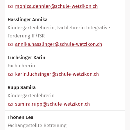
m
n
c
d
nnl
r
sch
l
-w
tz
k
n
ch
Hasslinger Annika
Kindergartenlehrerin, Fachlehrerin Integrative
Förderung IF/ISR
nn
k
h
ssl
ng
r
sch
l
-w
tz
k
n
ch
Luchsinger Karin
Fachlehrerin
k
r
n
l
chs
ng
r
sch
l
-w
tz
k
n
ch
Rupp Samira
Kindergartenlehrerin
s
m
r
r
pp
sch
l
-w
tz
k
n
ch
Thönen Lea
Fachangestellte Betreuung