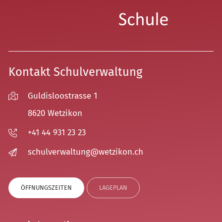
Kontakt Schulverwaltung
Guldisloostrasse 1
8620 Wetzikon
+41 44 931 23 23
sch
lv
rw
lt
ng
w
tz
k
n
ch
ÖFFNUNGSZEITEN
LAGEPLAN