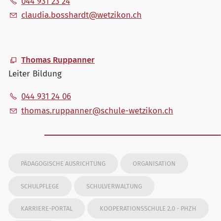
044 931 23 24
cl
d
b
ssh
rdt
w
tz
k
n
ch
Thomas Ruppanner
Leiter Bildung
044 931 24 06
th
m
s
r
pp
nn
r
sch
l
-w
tz
k
n
ch
PÄDAGOGISCHE AUSRICHTUNG
ORGANISATION
SCHULPFLEGE
SCHULVERWALTUNG
KARRIERE-PORTAL
KOOPERATIONSSCHULE 2.0 - PHZH