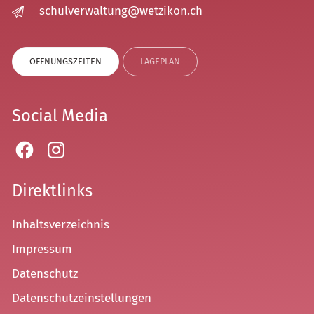
sch
lv
rw
lt
ng
w
tz
k
n
ch
ÖFFNUNGSZEITEN
LAGEPLAN
Social Media
Direktlinks
Inhaltsverzeichnis
Impressum
Datenschutz
Datenschutzeinstellungen