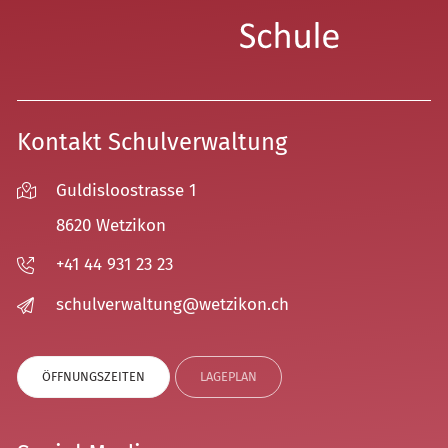
Kontakt Schulverwaltung
Guldisloostrasse 1
8620 Wetzikon
+41 44 931 23 23
sch
lv
rw
lt
ng
w
tz
k
n
ch
ÖFFNUNGSZEITEN
LAGEPLAN