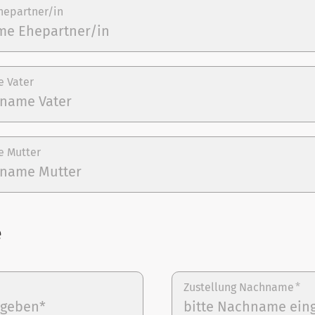
hepartner/in
e Vater
e Mutter
e
Zustellung Nachname
*