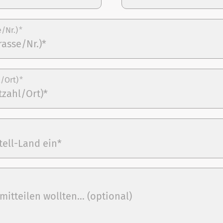
e/Nr.)
*
l/Ort)
*