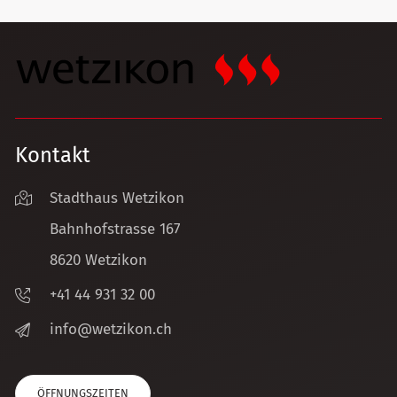
Kontakt
Stadthaus Wetzikon
Bahnhofstrasse 167
8620 Wetzikon
+41 44 931 32 00
nf
w
tz
k
n
ch
ÖFFNUNGSZEITEN