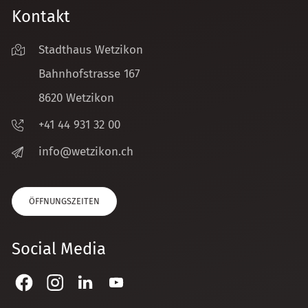
Kontakt
Stadthaus Wetzikon
Bahnhofstrasse 167
8620 Wetzikon
+41 44 931 32 00
nf
w
tz
k
n
ch
ÖFFNUNGSZEITEN
Social Media