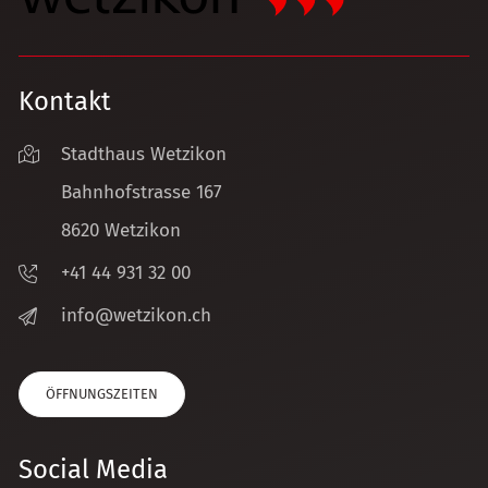
Kontakt
Stadthaus Wetzikon
Bahnhofstrasse 167
8620 Wetzikon
+41 44 931 32 00
nf
w
tz
k
n
ch
ÖFFNUNGSZEITEN
Social Media