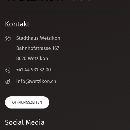
Kontakt
Stadthaus Wetzikon
Bahnhofstrasse 167
8620 Wetzikon
+41 44 931 32 00
nf
w
tz
k
n
ch
ÖFFNUNGSZEITEN
Social Media