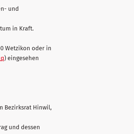
en- und
tum in Kraft.
20 Wetzikon oder in
cq
) eingesehen
 Bezirksrat Hinwil,
trag und dessen