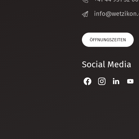
nf
w
tz
k
n
ÖFFNUNGSZEITEN
Social Media