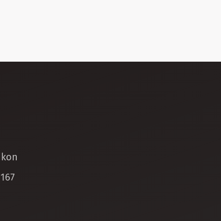
ikon
 167