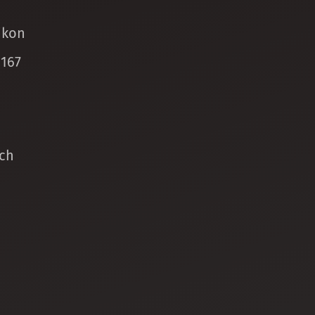
ikon
 167
ch