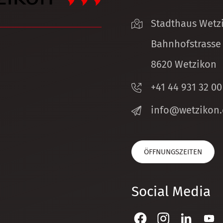
Stadthaus Wetz
Bahnhofstrasse
8620 Wetzikon
+41 44 931 32 00
nf
w
tz
k
n
ÖFFNUNGSZEITEN
Social Media