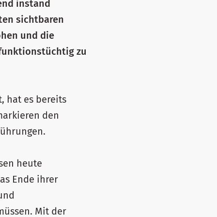
end instand
sten sichtbaren
höhen und die
funktionstüchtig zu
 hat es bereits
markieren den
führungen.
sen heute
as Ende ihrer
und
üssen. Mit der