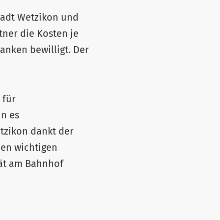
tadt Wetzikon und
ner die Kosten je
ranken bewilligt. Der
 für
nn es
tzikon dankt der
nen wichtigen
tät am Bahnhof