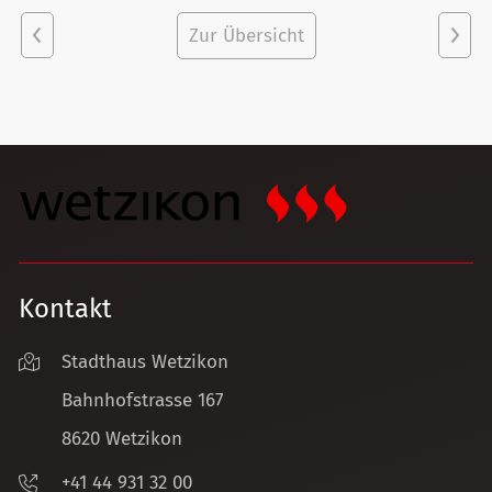
Vorheriger
Zur Übersicht
Näch
Artikel
Artik
Kontakt
Stadthaus Wetzikon
Bahnhofstrasse 167
8620 Wetzikon
+41 44 931 32 00