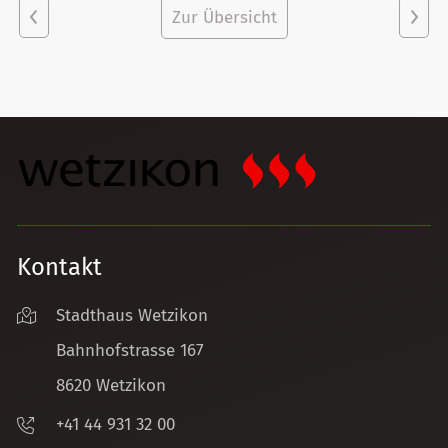
Vorheriger
Zur Übersicht
Näch
Artikel
Artik
Kontakt
Stadthaus Wetzikon
Bahnhofstrasse 167
8620 Wetzikon
+41 44 931 32 00