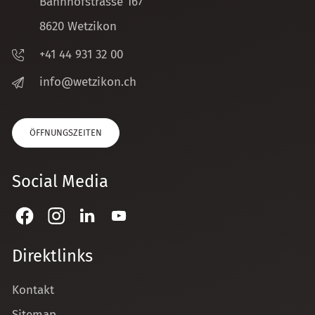
Bahnhofstrasse 167
8620 Wetzikon
+41 44 931 32 00
nf
w
tz
k
n
ch
ÖFFNUNGSZEITEN
Social Media
Direktlinks
Kontakt
Sitemap