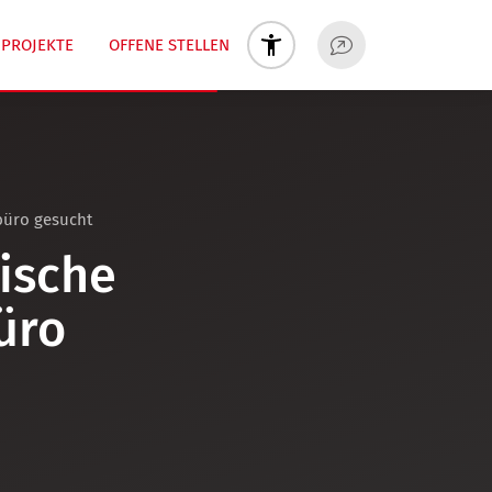
PROJEKTE
OFFENE STELLEN
büro gesucht
tische
üro