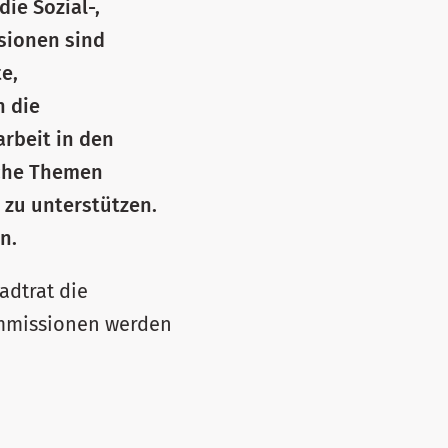
ie Sozial-,
sionen sind
e,
n die
rbeit in den
iche Themen
zu unterstützen.
n.
adtrat die
ommissionen werden