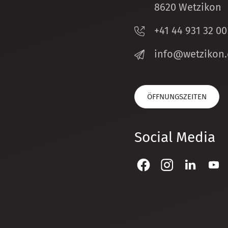
8620 Wetzikon
+41 44 931 32 00
nf
w
tz
k
n
ÖFFNUNGSZEITEN
Social Media