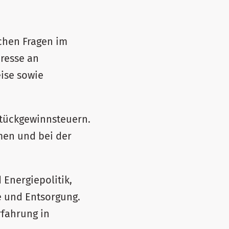
ichen Fragen im
eresse an
eise sowie
stückgewinnsteuern.
men und bei der
Energiepolitik,
e und Entsorgung.
rfahrung in