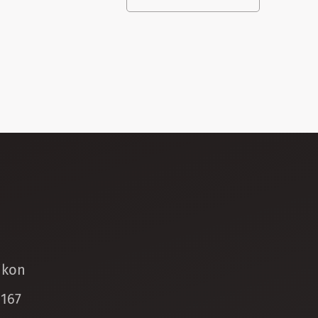
ikon
 167