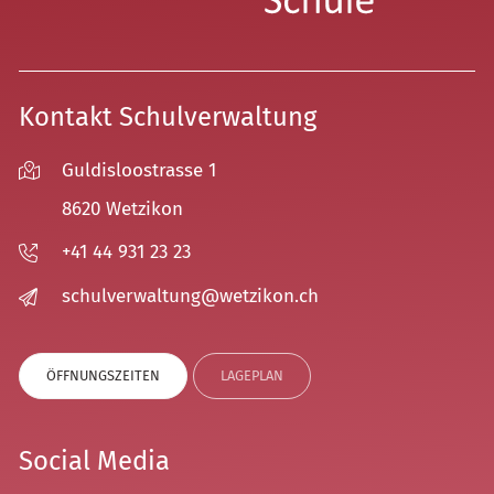
Kontakt Schulverwaltung
Guldisloostrasse 1
8620 Wetzikon
+41 44 931 23 23
sch
lv
rw
lt
ng
w
tz
k
n
ch
ÖFFNUNGSZEITEN
LAGEPLAN
Social Media