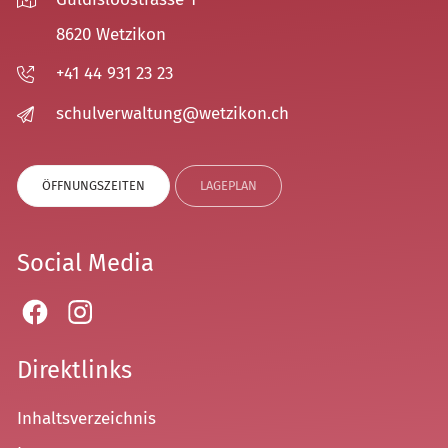
8620 Wetzikon
+41 44 931 23 23
sch
lv
rw
lt
ng
w
tz
k
n
ch
ÖFFNUNGSZEITEN
LAGEPLAN
Social Media
Direktlinks
Inhaltsverzeichnis