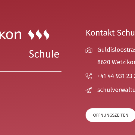
Kontakt Schu
Guldisloostra
8620 Wetziko
+41 44 931 23 
sch
lv
rw
lt
ÖFFNUNGSZEITEN