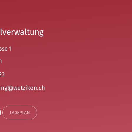
lverwaltung
sse 1
n
23
ng
w
tz
k
n
ch
LAGEPLAN