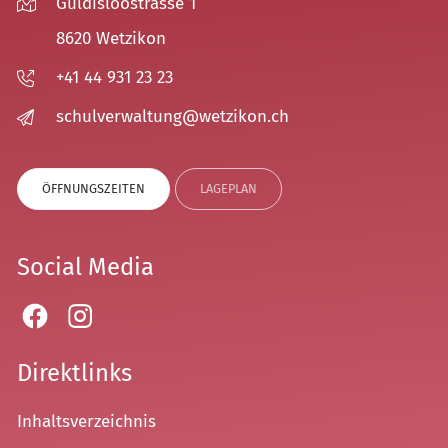
Guldisloostrasse 1
8620 Wetzikon
+41 44 931 23 23
sch
lv
rw
lt
ng
w
tz
k
n
ch
ÖFFNUNGSZEITEN
LAGEPLAN
Social Media
Direktlinks
Inhaltsverzeichnis