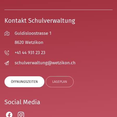
Kontakt Schulverwaltung
Guldisloostrasse 1
8620 Wetzikon
+41 44 931 23 23
sch
lv
rw
lt
ng
w
tz
k
n
ch
ÖFFNUNGSZEITEN
LAGEPLAN
Social Media