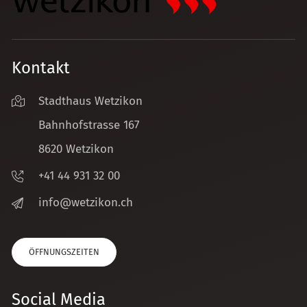
Kontakt
Stadthaus Wetzikon
Bahnhofstrasse 167
8620 Wetzikon
+41 44 931 32 00
nf
w
tz
k
n
ch
ÖFFNUNGSZEITEN
Social Media