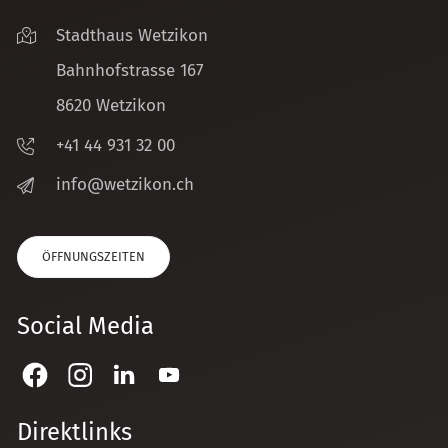
Stadthaus Wetzikon
Bahnhofstrasse 167
8620 Wetzikon
+41 44 931 32 00
nf
w
tz
k
n
ch
ÖFFNUNGSZEITEN
Social Media
Direktlinks