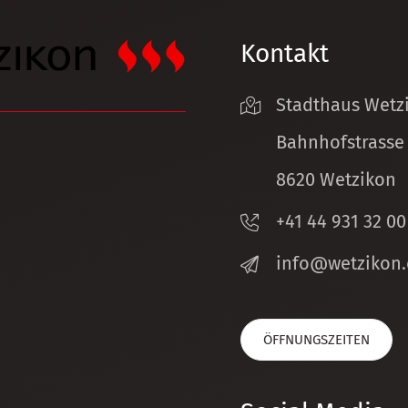
Kontakt
Stadthaus Wetz
Bahnhofstrasse
8620 Wetzikon
+41 44 931 32 00
nf
w
tz
k
n
ÖFFNUNGSZEITEN