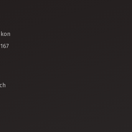
ikon
 167
ch