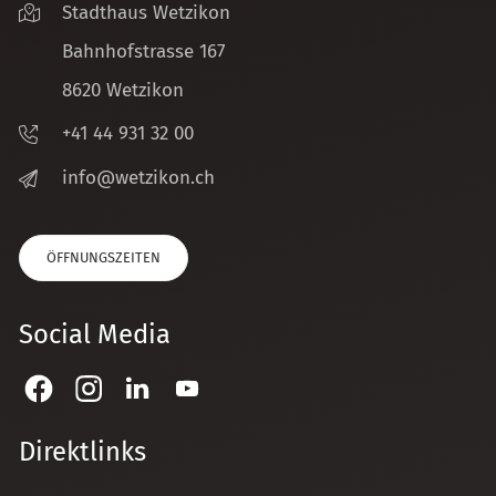
Stadthaus Wetzikon
Bahnhofstrasse 167
8620 Wetzikon
+41 44 931 32 00
nf
w
tz
k
n
ch
ÖFFNUNGSZEITEN
Social Media
Direktlinks